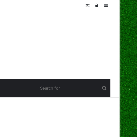
Random
Log
Sidebar
Article
In