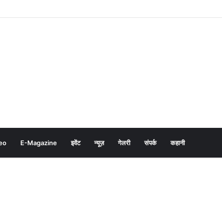
eo
E-Magazine
इवेंट
न्यूज़
गेलरी
संपर्क
कहानी