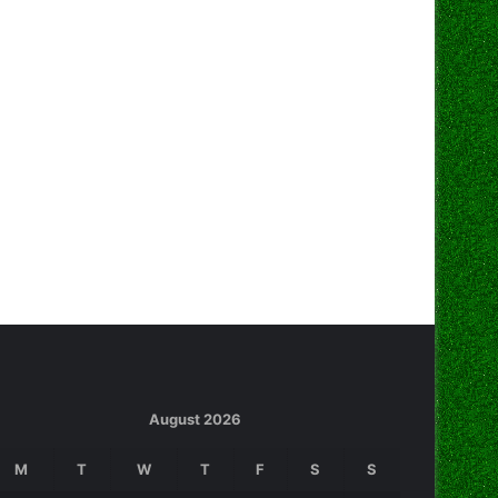
August 2026
M
T
W
T
F
S
S