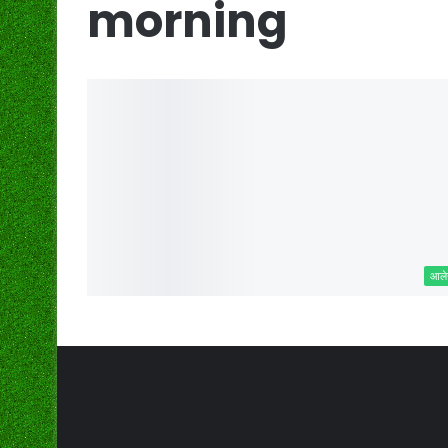
morning
आल