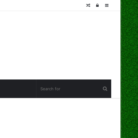
Random
Log
Sidebar
Article
In