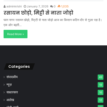
adminkrishi
January 7, 2026
0
1,035
रसायन छोड़ो, मिट्टी से नाता जोड़ो
पवन नागर रसायन छोड़ो, मिट्टी से नाता जोड़ो आज का किसान कठिन दौर से गुज़र रहा है।
एक ओर बढ़ती…
Read More »
Categories
संपादकीय
49
न्यूज़
19
साक्षात्कार
16
आलेख
12