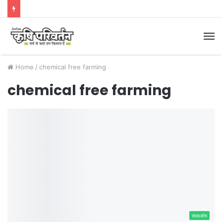
M
Home
/
chemical free farming
chemical free farming
संपादकीय