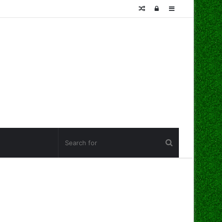
Random
Log
Sidebar
Article
In