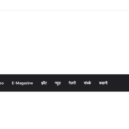
eo
E-Magazine
इवेंट
न्यूज़
गेलरी
संपर्क
कहानी