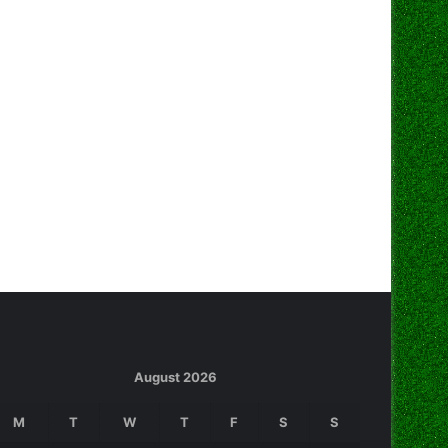
August 2026
M
T
W
T
F
S
S