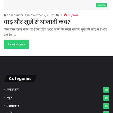
संपादकीय
adminkrishi
November 7, 2022
0
62,344
बाढ़ और सूखे से आज़ादी कब?
पवन नागर ताज़ा खबर यह है कि यूरोप 500 सालों के सबसे भयंकर सूखे की चपेट में है और
अमेरिका…
Read More »
Categories
संपादकीय
49
न्यूज़
19
साक्षात्कार
16