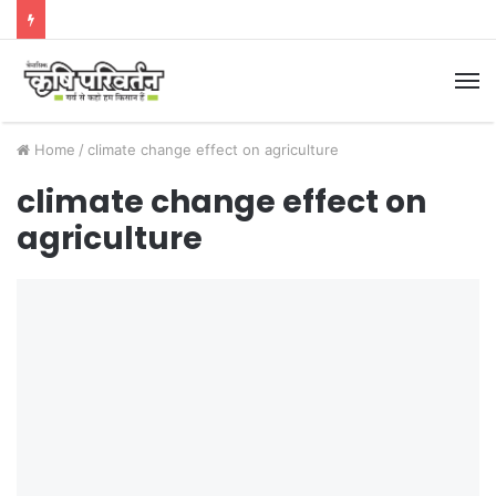
M
Home
/
climate change effect on agriculture
climate change effect on
agriculture