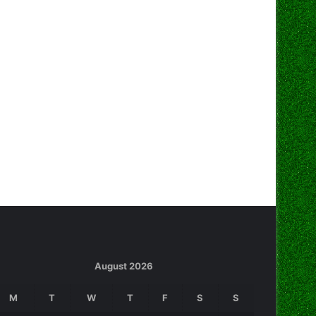
August 2026
M
T
W
T
F
S
S