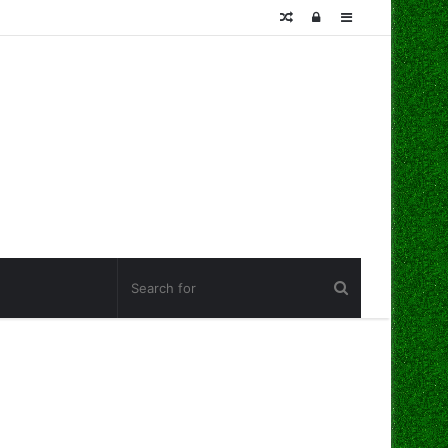
Random
Log
Sidebar
Article
In