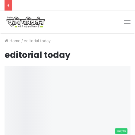
M
Home
/
editorial today
editorial today
संपादकीय