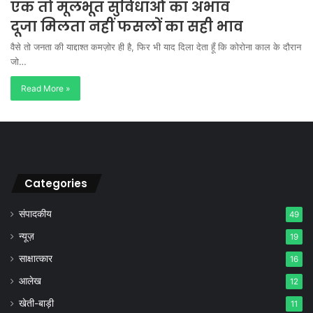
एक तो मूलभूत सुविधाओं का अभाव
दूजा मिलता नहीं फसलों का सही भाव
वैसे तो जनता की याद्दाश्त कमज़ोर ही है, फिर भी याद दिला देता हूँ कि कोरोना काल के दौरान
जो…
Read More »
Categories
संपादकीय
49
न्यूज़
19
साक्षात्कार
16
आलेख
12
खेती-बाड़ी
11