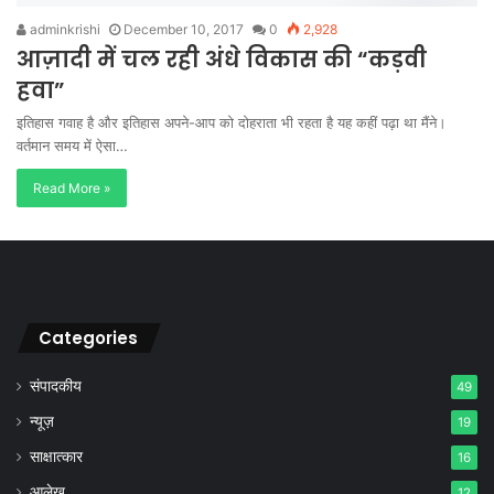
adminkrishi
December 10, 2017
0
2,928
आज़ादी में चल रही अंधे विकास की “कड़वी
हवा”
इतिहास गवाह है और इतिहास अपने-आप को दोहराता भी रहता है यह कहीं पढ़ा था मैंने।
वर्तमान समय में ऐसा…
Read More »
Categories
संपादकीय
49
न्यूज़
19
साक्षात्कार
16
आलेख
12