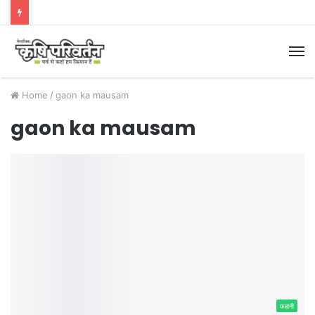
M
Home
/
gaon ka mausam
gaon ka mausam
कहानी