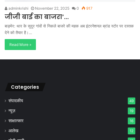
adminkrishi
November 22, 2025
0
917
जीजी बाई का बाजरा’…
बाड़मेर: थार के सुदूर गांवों से निकले बाजरे की महक अब इंटरनेशनल ब्रांड स्टोर पर दस्तक
देने को तैयार है।…
Read More »
Categories
संपादकीय
49
न्यूज़
19
साक्षात्कार
16
आलेख
12