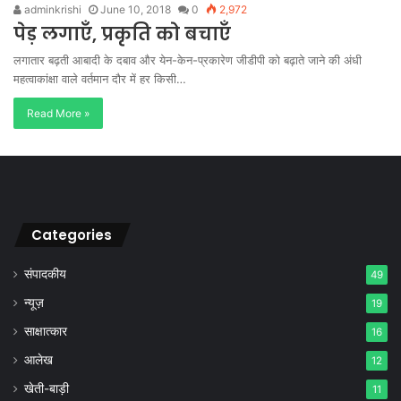
adminkrishi
June 10, 2018
0
2,972
पेड़ लगाएँ, प्रकृति को बचाएँ
लगातार बढ़ती आबादी के दबाव और येन-केन-प्रकारेण जीडीपी को बढ़ाते जाने की अंधी
महत्वाकांक्षा वाले वर्तमान दौर में हर किसी…
Read More »
Categories
संपादकीय
49
न्यूज़
19
साक्षात्कार
16
आलेख
12
खेती-बाड़ी
11