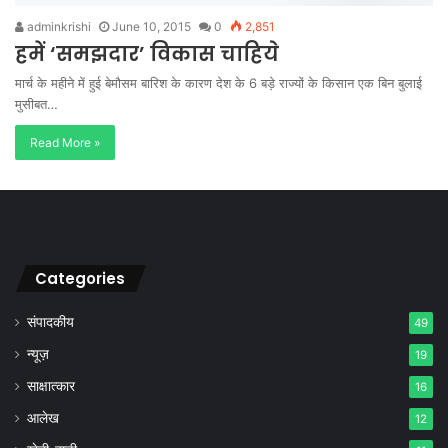
adminkrishi
June 10, 2015
0
2,851
हमें ‘समझदार’ विकास चाहिये
मार्च के महीने में हुई बेमौसम बारिश के कारण देश के 6 बड़े राज्यों के किसान एक बिन बुलाई
मुसीबत…
Read More »
Categories
संपादकीय
49
न्यूज़
19
साक्षात्कार
16
आलेख
12