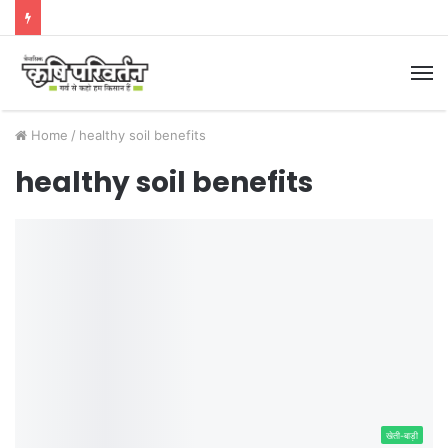
M
Home
/
healthy soil benefits
healthy soil benefits
खेती-बाड़ी