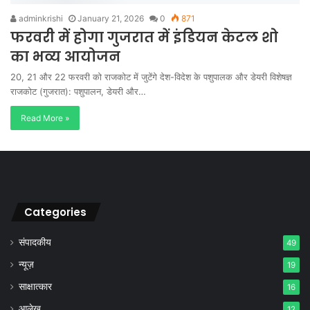
adminkrishi
January 21, 2026
0
871
फरवरी में होगा गुजरात में इंडियन केटल शो
का भव्य आयोजन
20, 21 और 22 फरवरी को राजकोट में जुटेंगे देश-विदेश के पशुपालक और डेयरी विशेषज्ञ
राजकोट (गुजरात): पशुपालन, डेयरी और…
Read More »
Categories
संपादकीय
49
न्यूज़
19
साक्षात्कार
16
आलेख
12