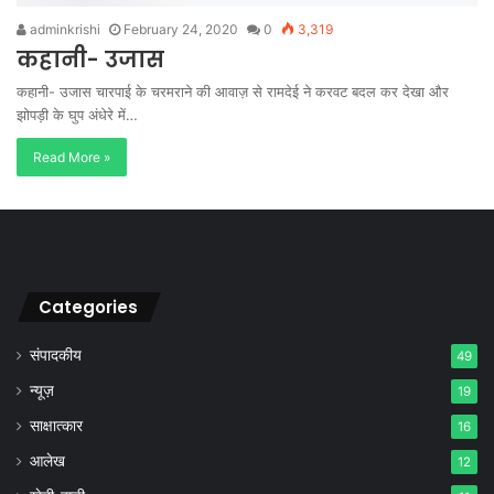
adminkrishi
February 24, 2020
0
3,319
कहानी- उजास
कहानी- उजास चारपाई के चरमराने की आवाज़ से रामदेई ने करवट बदल कर देखा और
झोपड़ी के घुप अंधेरे में…
Read More »
Categories
संपादकीय
49
न्यूज़
19
साक्षात्कार
16
आलेख
12