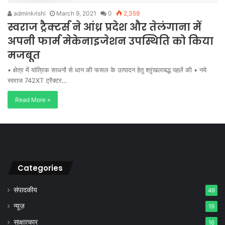
adminkrishi
March 9, 2021
0
2,359
स्वराज ट्रैक्टर्स ने आंध्र प्रदेश और तेलंगाना में
अपनी फार्म मेकेनाइजेशन उपस्थिति को किया
मजबूत
• क्षेत्र में यांत्रिक साधनों से धान की फसल के उत्पादन हेतु श्रृंखलाबद्ध पहलें की • नये
स्वराज 742XT ट्रैक्टर…
Read More »
Categories
संपादकीय
49
न्यूज़
19
साक्षात्कार
16