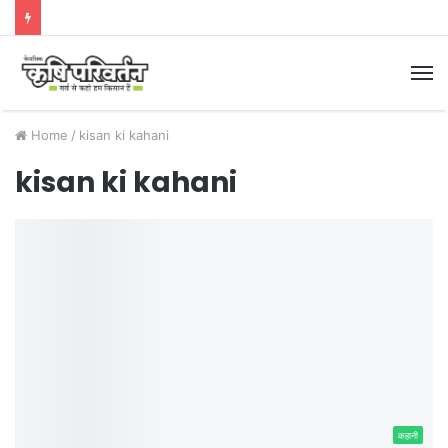
M
Home
/
kisan ki kahani
kisan ki kahani
कहानी