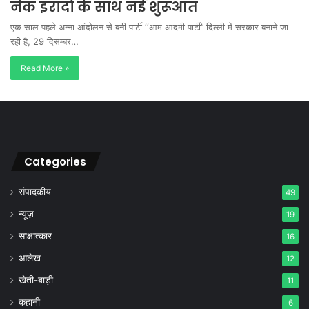
नेक इरादों के साथ नई शुरूआत
एक साल पहले अन्ना आंदोलन से बनी पार्टी ‘‘आम आदमी पार्टी’’ दिल्ली में सरकार बनाने जा
रही है, 29 दिसम्बर…
Read More »
Categories
संपादकीय
49
न्यूज़
19
साक्षात्कार
16
आलेख
12
खेती-बाड़ी
11
कहानी
6