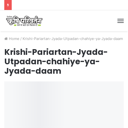
M
Home
/
Krishi-Pariartan-Jyada-Utpadan-chahiye-ya-Jyada-daam
Krishi-Pariartan-Jyada-
Utpadan-chahiye-ya-
Jyada-daam