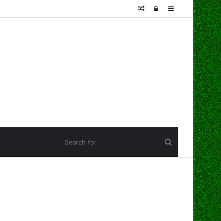
Random
Log
Sidebar
Article
In