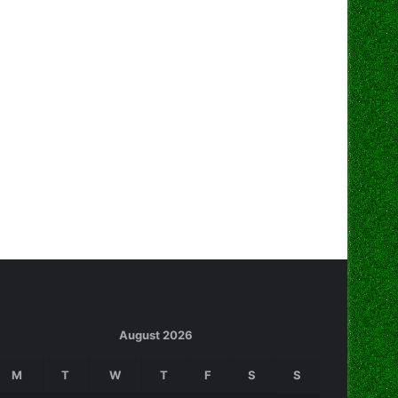
August 2026
M
T
W
T
F
S
S