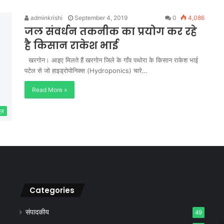
adminkrishi
September 4, 2019
0
4,086
जल संवर्धन तकनीक का प्रयोग कर रहे
है किसान राकेश भाई
खरगोन। आइए मिलते हैं खरगोन जिले के गाँव पथोरा के किसान राकेश भाई
पटेल से जो हाइड्रोपोनिक्स (Hydroponics) चारे…
Read More »
यूज़
Categories
संपादकीय
49