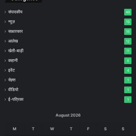
संपादकीय
49
न्यूज़
19
साक्षात्कार
16
आलेख
12
खेती-बाड़ी
11
कहानी
6
इवेंट
4
सेह्त
1
वीडियो
1
ई-पत्रिका
1
August 2026
M
T
W
T
F
S
S