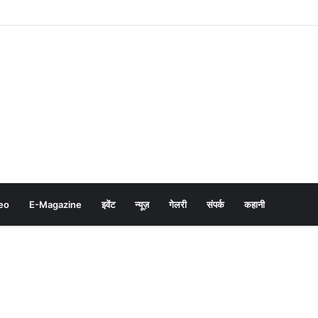
eo
E-Magazine
इवेंट
न्यूज़
गेलरी
संपर्क
कहानी