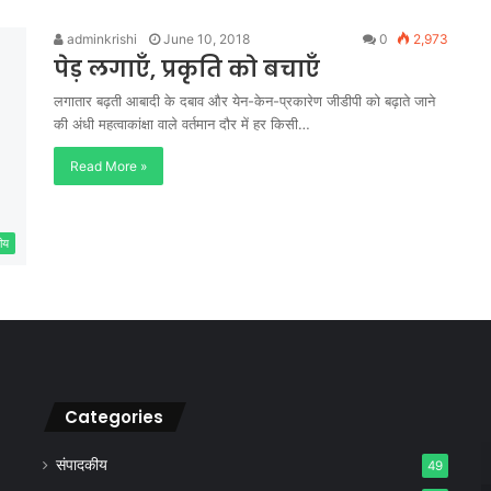
adminkrishi
June 10, 2018
0
2,973
पेड़ लगाएँ, प्रकृति को बचाएँ
लगातार बढ़ती आबादी के दबाव और येन-केन-प्रकारेण जीडीपी को बढ़ाते जाने
की अंधी महत्वाकांक्षा वाले वर्तमान दौर में हर किसी…
Read More »
ीय
Categories
संपादकीय
49