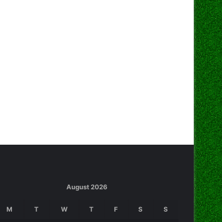
August 2026
M
T
W
T
F
S
S