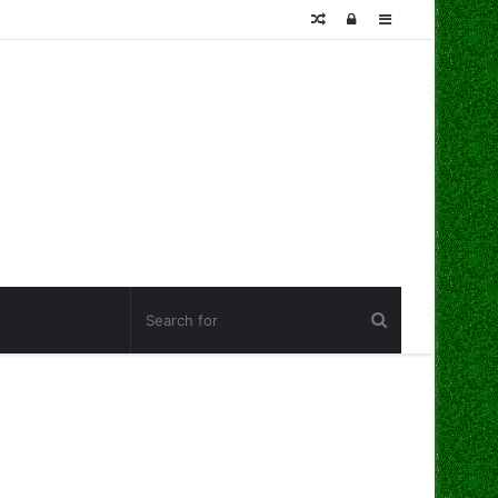
Random
Log
Sidebar
Article
In