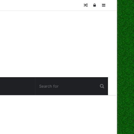
Random
Log
Sidebar
Article
In