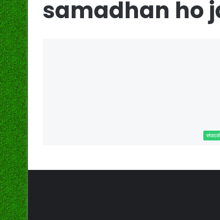
samadhan ho j
संपादक