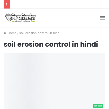
M
Home
/
soil erosion control in hindi
soil erosion control in hindi
खेती-बाड़ी