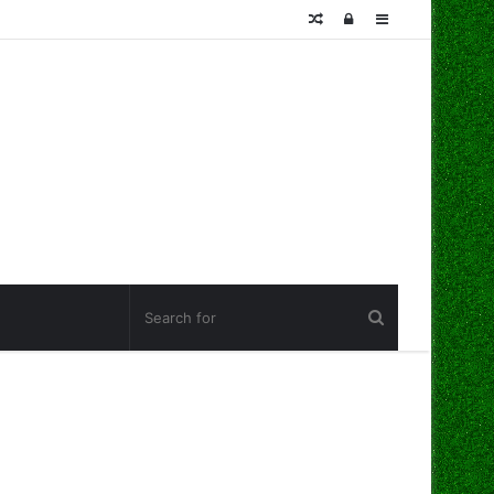
Random
Log
Sidebar
Article
In