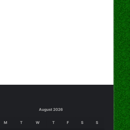
August 2026
M
T
W
T
F
S
S