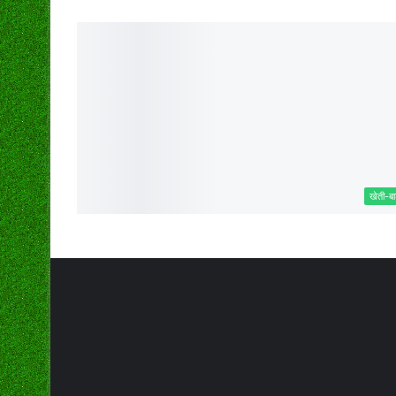
खेती-बा