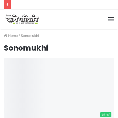
M
Home
/
Sonomukhi
Sonomukhi
खेती-बाड़ी