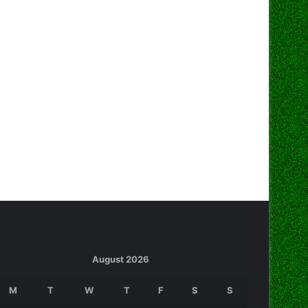
August 2026
M
T
W
T
F
S
S