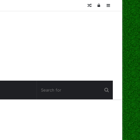
Random
Log
Sidebar
Article
In