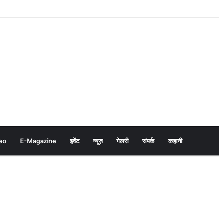
eo
E-Magazine
इवेंट
न्यूज़
गेलरी
संपर्क
कहानी