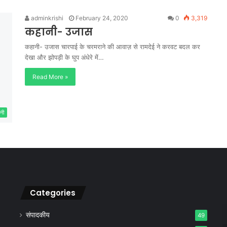
adminkrishi
February 24, 2020
0
3,319
कहानी- उजास
कहानी- उजास चारपाई के चरमराने की आवाज़ से रामदेई ने करवट बदल कर
देखा और झोपड़ी के घुप अंधेरे में…
Read More »
नी
Categories
संपादकीय
49