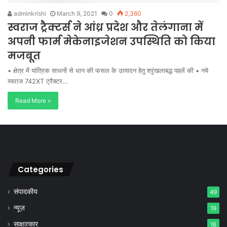
adminkrishi
March 9, 2021
0
2,360
स्वराज ट्रैक्टर्स ने आंध्र प्रदेश और तेलंगाना में
अपनी फार्म मेकेनाइजेशन उपस्थिति को किया
मजबूत
• क्षेत्र में यांत्रिक साधनों से धान की फसल के उत्पादन हेतु श्रृंखलाबद्ध पहलें की • नये
स्वराज 742XT ट्रैक्टर…
Read More »
Categories
संपादकीय
49
न्यूज़
19
साक्षात्कार
16