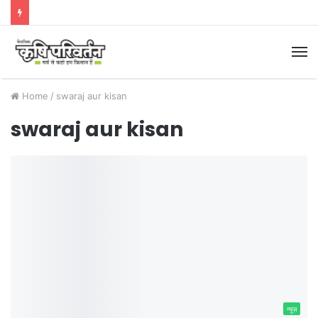
M
Home
/
swaraj aur kisan
swaraj aur kisan
न्यूज़