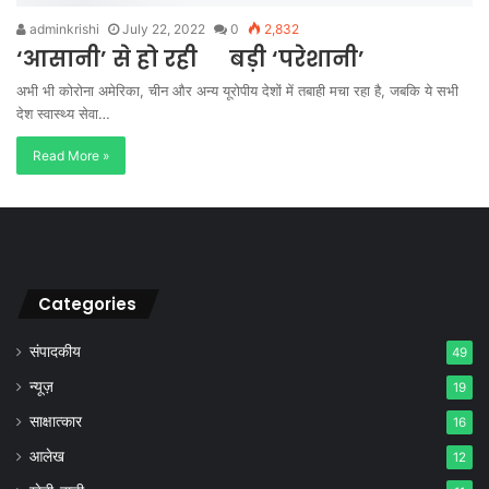
adminkrishi
July 22, 2022
0
2,832
‘आसानी’ से हो रही बड़ी ‘परेशानी’
अभी भी कोरोना अमेरिका, चीन और अन्य यूरोपीय देशों में तबाही मचा रहा है, जबकि ये सभी
देश स्वास्थ्य सेवा…
Read More »
Categories
संपादकीय
49
न्यूज़
19
साक्षात्कार
16
आलेख
12