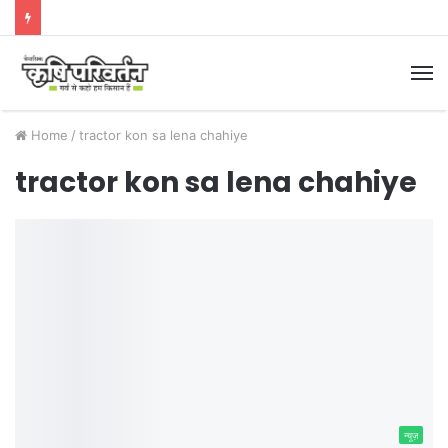
M
Home
/
tractor kon sa lena chahiye
tractor kon sa lena chahiye
न्यूज़