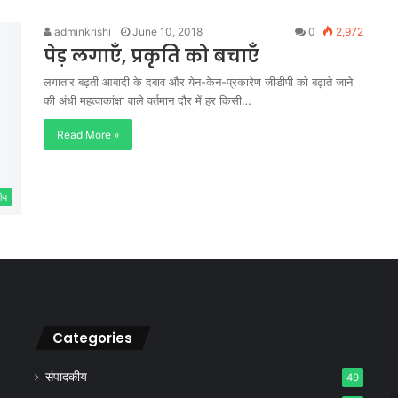
adminkrishi
June 10, 2018
0
2,972
पेड़ लगाएँ, प्रकृति को बचाएँ
लगातार बढ़ती आबादी के दबाव और येन-केन-प्रकारेण जीडीपी को बढ़ाते जाने
की अंधी महत्वाकांक्षा वाले वर्तमान दौर में हर किसी…
Read More »
ीय
Categories
संपादकीय
49