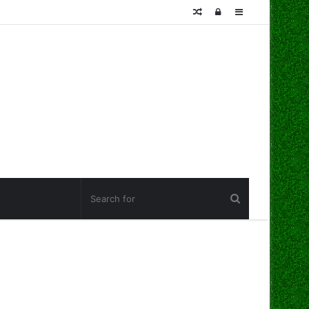
Random
Log
Sidebar
Article
In