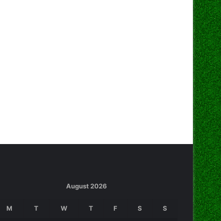
August 2026
M
T
W
T
F
S
S