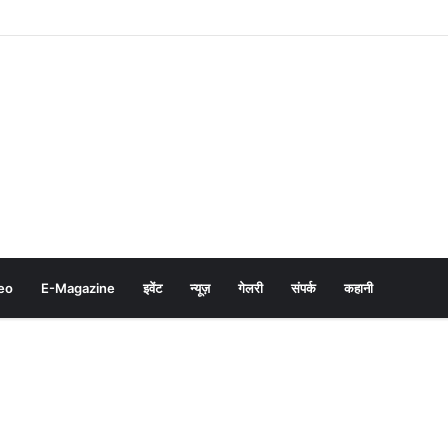
eo
E-Magazine
इवेंट
न्यूज़
गेलरी
संपर्क
कहानी