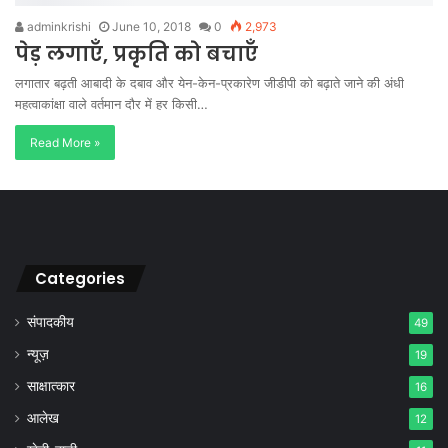
adminkrishi
June 10, 2018
0
2,973
पेड़ लगाएँ, प्रकृति को बचाएँ
लगातार बढ़ती आबादी के दबाव और येन-केन-प्रकारेण जीडीपी को बढ़ाते जाने की अंधी
महत्वाकांक्षा वाले वर्तमान दौर में हर किसी…
Read More »
Categories
संपादकीय
49
न्यूज़
19
साक्षात्कार
16
आलेख
12