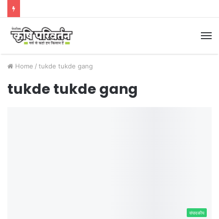
M
Home
/
tukde tukde gang
tukde tukde gang
संपादकीय