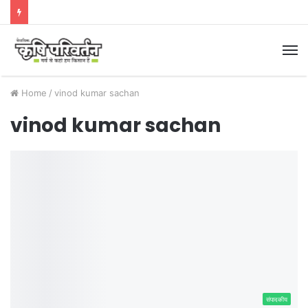
M
Home
/
vinod kumar sachan
vinod kumar sachan
संपादकीय