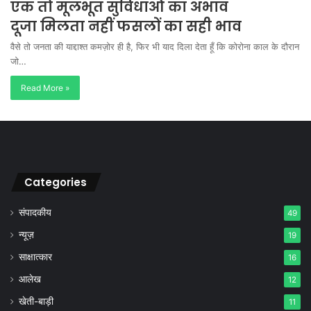
एक तो मूलभूत सुविधाओं का अभाव
दूजा मिलता नहीं फसलों का सही भाव
वैसे तो जनता की याद्दाश्त कमज़ोर ही है, फिर भी याद दिला देता हूँ कि कोरोना काल के दौरान
जो…
Read More »
Categories
संपादकीय
49
न्यूज़
19
साक्षात्कार
16
आलेख
12
खेती-बाड़ी
11