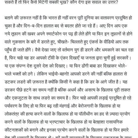
सकते हैं तो फिर कैसे मिटेगी सबकी भूख? कौन देगा इस सवाल का उत्तर?
बताने की ज़रूरत नहीं है कि भारत ही नहीं वरन पूरी दुनिया का वातावरण प्रदूषित हो
चुका है और दिन-ब-दिन हालात बद से बदतर होते जा रहे हैं। आए दिन आप एक
नये तूफान की खबर अपने स्मार्टफोन पर पढ़ ही लेते होंगे या फिर इन तूफानों से होने
वाले नुकसान के बारे में डराते हुए, चीखते- चिल्लाते हुए एंकर्स के वीडियो आप तक
पहुँच ही जाते होंगे। वैसे देखा जाए तो वर्तमान युग ही डराने और धमकाने का चल रहा
है, फिर चाहे यह डर आपको टीवी के एंकर दिखाएँ या जनता द्वारा चुनी हुई सरकारें।
या एक संपन्न देश दूसरे देश को दिखाए। या फिर ढोंगी बाबा डर दिखाकर भोले-
भाले भक्तों को ठगे। लेकिन भाईयो-बहनो! आपको डरने की नहीं बल्कि हालात से
डटकर लडऩे की ज़रूरत है क्योंकि किसी ने कहा है कि डर के आगे जीत है। यह
डरकर पीछे हटने का समय नहीं है बल्कि अधर्म और असत्य के खिलाफ पूरी ताकत
और एकजुटता के साथ लडऩे का समय है। फिर चाहे आपकी लड़ाई प्रदूषित हो रहे
पर्यावरण के लिए हो या फिर बढ़ रही मंहगाई और बेरोजगारी के खिलाफ हो या
लोकतंत्र की हत्या करने वालों के खिलाफ हो या पॉलीथीन का हद से ज़्यादा प्रयोग
करने वालों के खिलाफ हो या भ्रष्टाचार के खिलाफ हो या बेतहाशा रासायनिक
कीटनाशकों को बनाने और इनका प्रयोग करने वालों के खिलाफ हो या फिर हमारे
देश की भुखमरी के खिलाफ हो। हमें सभी समस्याओं के खिलाफ एकजुटता के साथ