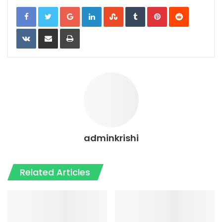
Google+
LinkedIn
StumbleUpon
Tumblr
Pinterest
Reddit
VKontakte
Share via Email
Print
adminkrishi
Related Articles