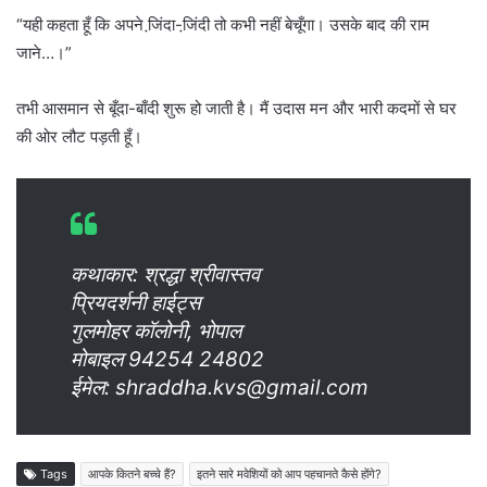
“यही कहता हूँ कि अपने जि़ंदा-जि़ंदी तो कभी नहीं बेचूँगा। उसके बाद की राम
जाने…।”
तभी आसमान से बूँदा-बाँदी शुरू हो जाती है। मैं उदास मन और भारी कदमों से घर
की ओर लौट पड़ती हूँ।
कथाकार: श्रद्धा श्रीवास्तव
प्रियदर्शनी हाईट्स
गुलमोहर कॉलोनी, भोपाल
मोबाइल 94254 24802
ईमेल:
shraddha.kvs@gmail.com
Tags
आपके कितने बच्चे हैं?
इतने सारे मवेशियों को आप पहचानते कैसे होंगे?