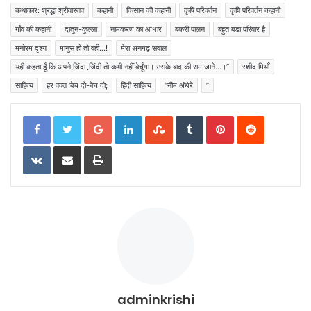
कथाकार: श्रद्धा श्रीवास्तव
कहानी
किसान की कहानी
कृषि परिवर्तन
कृषि परिवर्तन कहानी
गाँव की कहानी
दातुन-कुल्ला
नामकरण का आधार
बकरी पालन
बहुत बड़ा परिवार है
मनोरम दृश्य
मानुस हो तो वही...!
मेरा अनगढ़ सवाल
यही कहता हूँ कि अपने जि़ंदा-जि़ंदी तो कभी नहीं बेचूँगा। उसके बाद की राम जाने...।”
रशीद मियाँ
साहित्य
हर वक्त ‘बेच दो-बेच दो;
हिंदी साहित्य
“नीम अंधेरे
”
Google+
LinkedIn
StumbleUpon
Tumblr
Pinterest
Reddit
VKontakte
Share via Email
Print
adminkrishi