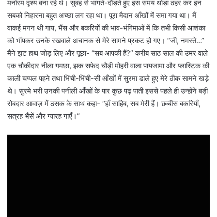
मनोरम दृश्य बना रहे थे। सुबह से भागते-दौड़ते हुए इस समय थोड़ा ठहर कर इन
सबको निहारना बहुत अच्छा लग रहा था। पूरा मैदान आँखों में समा गया था। मैं
वाकई मगन थी गाय, भैंस और बकरियों की भाव-भंगिमाओं में कि तभी किसी आशंका
को भाँपकर उनके रखवाले अचानक से मेरे सामने प्रकट हो गए। “जी, नमस्ते…”
मैंने झट हाथ जोड़ लिए और पूछा- “सब आपकी हैं?” करीब साठ साल की उमर वाले
एक चौकीदार नीला गमछा, झक सफेद चौड़ी मोहरी वाला पायजामा और प्लास्टिक की
काली चप्पल पहने तथा भिंची-भिंची-सी आँखों में सुरमा डाले हुए मेरे ठीक सामने खड़े
थे। सुरमे भरी उनकी पनीली आँखों के पार कुछ पढ़ पाती इससे पहले ही उन्होंने बड़ी
रोबदार आवाज़ में ठसक के साथ कहा- “हाँ साहिब, सब मेरी हैं। छब्बीस बकरियाँ,
सत्रह भैंसें और ग्यारह गाएँ।”