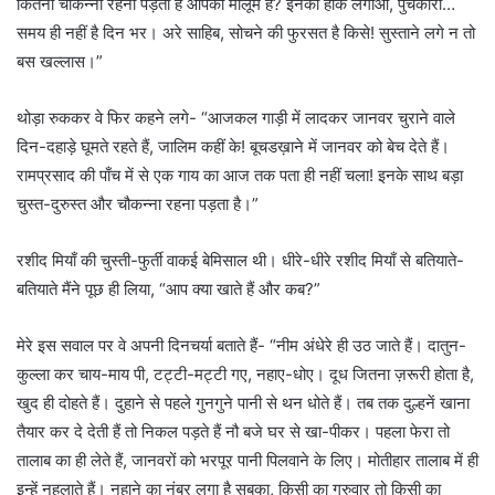
कितना चौकन्ना रहना पड़ता है आपको मालूम है? इनको हाँक लगाओ, पुचकारो…
समय ही नहीं है दिन भर। अरे साहिब, सोचने की फुरसत है किसे! सुस्ताने लगे न तो
बस खल्लास।”
थोड़ा रुककर वे फिर कहने लगे- “आजकल गाड़ी में लादकर जानवर चुराने वाले
दिन-दहाड़े घूमते रहते हैं, जालिम कहीं के! बूचडख़ाने में जानवर को बेच देते हैं।
रामप्रसाद की पाँच में से एक गाय का आज तक पता ही नहीं चला! इनके साथ बड़ा
चुस्त-दुरुस्त और चौकन्ना रहना पड़ता है।”
रशीद मियाँ की चुस्ती-फुर्ती वाकई बेमिसाल थी। धीरे-धीरे रशीद मियाँ से बतियाते-
बतियाते मैंने पूछ ही लिया, “आप क्या खाते हैं और कब?”
मेरे इस सवाल पर वे अपनी दिनचर्या बताते हैं- “नीम अंधेरे ही उठ जाते हैं। दातुन-
कुल्ला कर चाय-माय पी, टट्टी-मट्टी गए, नहाए-धोए। दूध जितना ज़रूरी होता है,
खुद ही दोहते हैं। दुहाने से पहले गुनगुने पानी से थन धोते हैं। तब तक दुल्हनें खाना
तैयार कर दे देती हैं तो निकल पड़ते हैं नौ बजे घर से खा-पीकर। पहला फेरा तो
तालाब का ही लेते हैं, जानवरों को भरपूर पानी पिलवाने के लिए। मोतीहार तालाब में ही
इन्हें नहलाते हैं। नहाने का नंबर लगा है सबका, किसी का गुरुवार तो किसी का