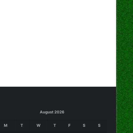
August 2026
M
T
W
T
F
S
S