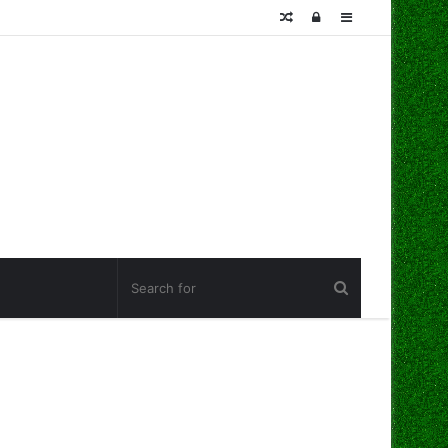
Random
Log
Sidebar
Article
In