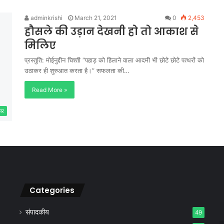
adminkrishi
March 21, 2021
0
2,453
हौसले की उड़ान देखनी हो तो आकाश से
मिलिए
प्रस्तुति: मोईनुद्दीन चिश्ती “पहाड़ को हिलाने वाला आदमी भी छोटे छोटे पत्थरों को
उठाकर ही शुरुआत करता है।” सफलता की…
Read More »
कार
Categories
संपादकीय
49