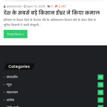
adminkrishi
April 14, 2020
0
3,467
देश के सबसे बड़े किसान ईश्वर ने किया कमाल
हरियाणा के कैथल जिले के कैरलम गाँव के अतिसाधारण किसान होने से लेकर विश्व के
चुनिंदा किसानों में अपनी मौजूदगी…
Read More »
Categories
संपादकीय
49
न्यूज़
19
साक्षात्कार
16
आलेख
12