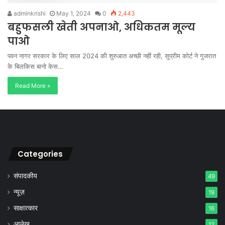
adminkrishi
May 1, 2024
0
2,443
बहुफसली खेती अपनाओ, अधिकतम मूल्य
पाओ
पवन नागर सरकार के लिए साल 2024 की शुरुआत अच्छी नहीं रही, सुप्रीम कोर्ट ने गुजरात
के बिलकिस बानो केस…
Read More »
Categories
संपादकीय
49
न्यूज़
19
साक्षात्कार
16
आलेख
12