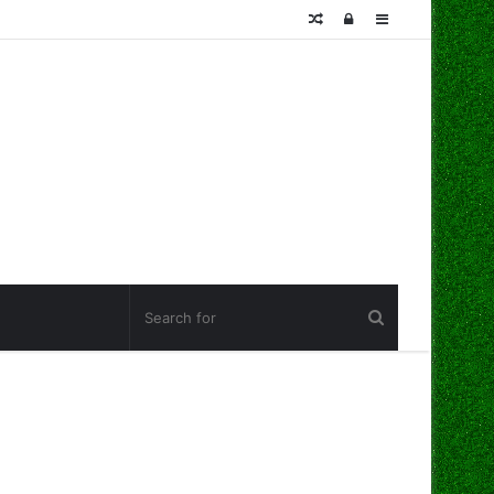
Random
Log
Sidebar
Article
In