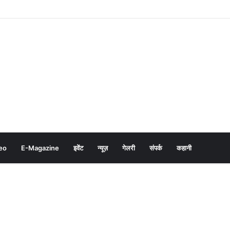
eo
E-Magazine
इवेंट
न्यूज़
गेलरी
संपर्क
कहानी