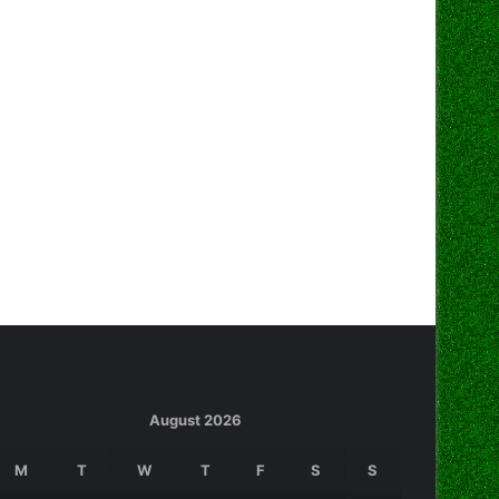
August 2026
M
T
W
T
F
S
S