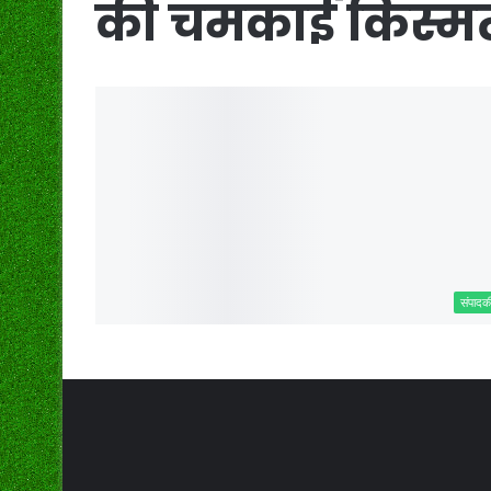
की चमकाई किस्म
संपादक