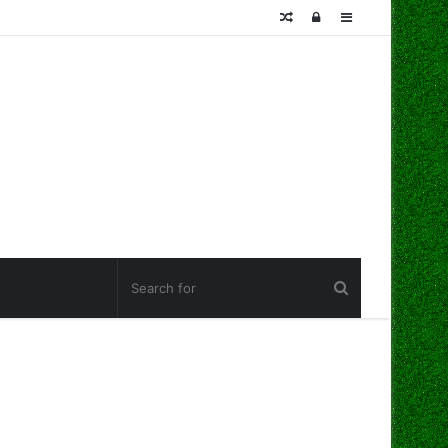
Random
Log
Sidebar
Article
In