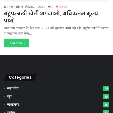
adminkrishi
May 1, 2024
0
2,434
बहुफसली खेती अपनाओ, अधिकतम मूल्य
पाओ
पवन नागर सरकार के लिए साल 2024 की शुरुआत अच्छी नहीं रही, सुप्रीम कोर्ट ने गुजरात
के बिलकिस बानो केस…
Read More »
Categories
संपादकीय
49
न्यूज़
19
साक्षात्कार
16
आलेख
12