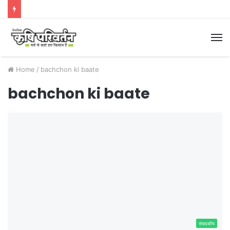
M
Home
/
bachchon ki baate
bachchon ki baate
संपादकीय