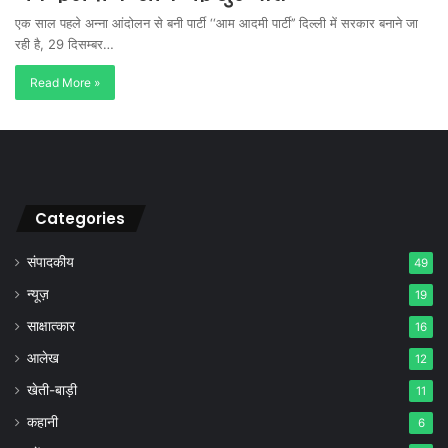
एक साल पहले अन्ना आंदोलन से बनी पार्टी ‘‘आम आदमी पार्टी’’ दिल्ली में सरकार बनाने जा
रही है, 29 दिसम्बर…
Read More »
Categories
संपादकीय
49
न्यूज़
19
साक्षात्कार
16
आलेख
12
खेती-बाड़ी
11
कहानी
6