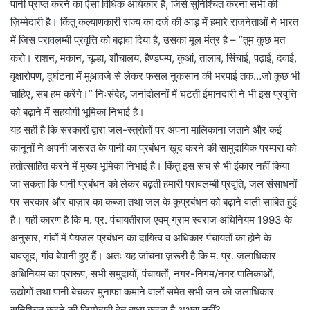
पानी प्राप्त करने का ऐसा विधिक अधिकार है, जिसे सुनिश्चित करना सभी की
ज़िम्मेदारी है। किंतु कल्याणकारी राज्य का दर्जे की आड़ में हमारे राजनेताओं ने भारत
में जिस परावलम्बी प्रवृत्ति को बढ़ावा दिया है, उसका मूल मंत्र है – ”तुम कुछ मत
करो। राशन, मकान, चूल्हा, शौचालय, हैण्डपम्प, कुआं, तालाब, सिंचाई, पढ़ाई, दवाई,
वृक्षारोपण, दुर्घटना में मुआवजे से लेकर फसल नुकसान की भरपाई तक…जो कुछ भी
चाहिए, सब हम करेंगे।” निःसंदेह, जनांदोलनों में घटती ईमानदारी ने भी इस प्रवृत्ति
को बढ़ाने में सहयोगी भूमिका निभाई है।
यह सही है कि सरकारों द्वारा जल-स्त्रोतों पर अपना मालिकाना जताने और कई
क़ानूनों ने अपनी ज़रूरत के पानी का प्रबंधन खुद करने की सामुदायिक परम्परा को
हतोत्साहित करने में मुख्य भूमिका निभाई है। किंतु इस सच से भी इंकार नहीं किया
जा सकता कि पानी प्रबंधन को लेकर बढ़ती हमारी परावलम्बी प्रवृति, जल संसाधनों
पर सरकार और बाज़ार का कब्जा तथा जल के कुप्रबंधन को बढ़ाने वाली साबित हुई
है। यही कारण है कि म. प्र. पंचायतीराज एवम् ग्राम स्वराज अधिनियम 1993 के
अनुसार, गांवों में पेयजल प्रबंधन का दायित्व व अधिकार पंचायतों का होने के
बावजूद, गांव बेपानी हुए हैं। अतः यह जांचना ज़रूरी है कि म. प्र. जलाधिकार
अधिनियम का प्रारूप, सभी समुदायों, पंचायतों, नगर-निगम/नगर पालिकाओं,
उद्योगों तथा पानी बेचकर मुनाफा कमाने वालों समेत सभी जन को जलाधिकार
सुनिश्चित करने की ज़िम्मेदारी हेतु बाध्य करता है अथवा नहीं?