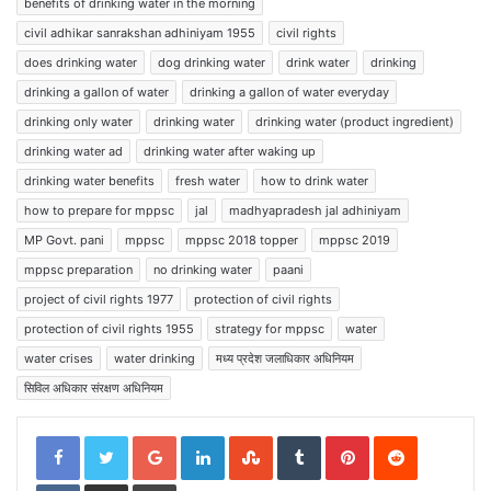
benefits of drinking water in the morning
civil adhikar sanrakshan adhiniyam 1955
civil rights
does drinking water
dog drinking water
drink water
drinking
drinking a gallon of water
drinking a gallon of water everyday
drinking only water
drinking water
drinking water (product ingredient)
drinking water ad
drinking water after waking up
drinking water benefits
fresh water
how to drink water
how to prepare for mppsc
jal
madhyapradesh jal adhiniyam
MP Govt. pani
mppsc
mppsc 2018 topper
mppsc 2019
mppsc preparation
no drinking water
paani
project of civil rights 1977
protection of civil rights
protection of civil rights 1955
strategy for mppsc
water
water crises
water drinking
मध्य प्रदेश जलाधिकार अधिनियम
सिविल अधिकार संरक्षण अधिनियम
Google+
LinkedIn
StumbleUpon
Tumblr
Pinterest
Reddit
VKontakte
Share via Email
Print