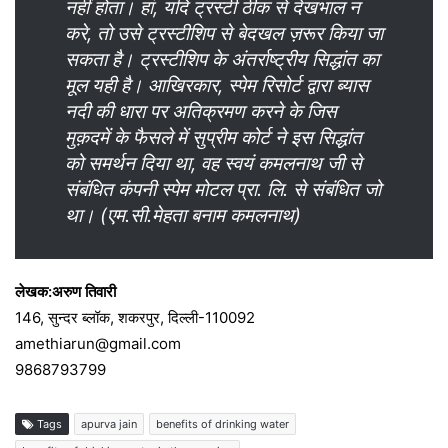
नहीं होता। हां, यदि ट्रस्टी ठीक से देखभाल न
करे, तो उसे ट्रस्टीशिप से बेदखल ज़रूर किया जा
सकता है। ट्रस्टीशिप के अंतर्राष्ट्रीय सिद्धांत का
मूल यही है। आखिरकार, स्पेम रिसोर्ट द्वारा ब्यास
नदी की धारा पर अतिक्रमण करने के जिस
मुक़दमें के फैसले में सुप्रीम कोर्ट ने इस सिद्धांत
को समर्थन दिया था, वह स्वयं कमलनाथ जी से
संबंधित कंपनी स्पेम मोटल प्रा. लि. से संबंधित जो
था। (एम.सी.मेहता बनाम कमलनाथ)
लेखक:अरुण तिवारी
146, सुन्दर ब्लॉक, शकरपुर, दिल्ली-110092
amethiarun@gmail.com
9868793799
Tags
apurva jain
benefits of drinking water